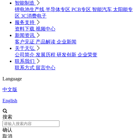
智能制造

锂电池生产线
半导体专区
PCB专区
智能汽车
太阳能专
区
3C消费电子
服务支持

资料下载
视频中心
新闻资讯

客户见证
产品解读
企业新闻
关于天弘

公司简介
发展历程
研发创新
企业荣誉
联系我们

联系方式
留言中心
Language
中文版
English

搜索
确认
取消