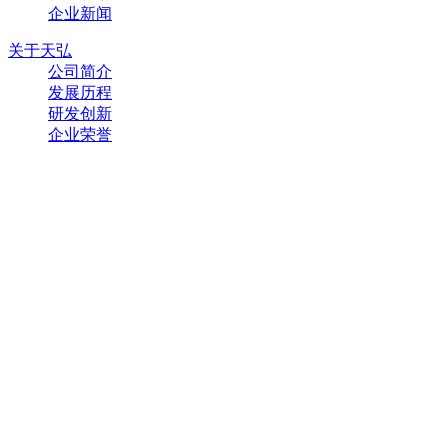
企业新闻
关于天弘
公司简介
发展历程
研发创新
企业荣誉
联系方式
400-885-0505
公司地址
苏州工业园区唯亭镇通和路66号
官方网站
微信公众号