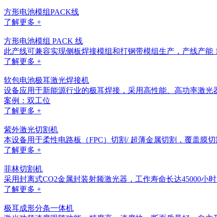
方形电池模组PACK线
了解更多 +
方形电池模组 PACK 线
此产线可兼容实现侧板焊接模组和打钢带模组生产，产线产能 1
了解更多 +
软包电池极耳激光焊接机
设备应用于新能源行业的极耳焊接，采用高性能、高功率激光
案例：双工位
了解更多 +
紫外激光切割机
本设备用于柔性电路板（FPC）切割/ 超薄金属切割，覆盖膜切
了解更多 +
菲林切割机
采用封离式CO2金属封装射频激光器，工作寿命长达45000
了解更多 +
极耳成形分条一体机