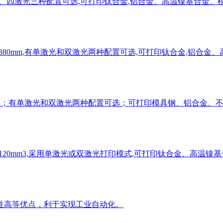
单激光、双激光、四激光三种配置可选,可打印钛合金,铝合金、高温镍基
6mmx380mm,有单激光和双激光两种配置可选,可打印钛合金,
*330mm3；有单激光和双激光两种配置可选；可打印模具钢、铝
3mmx120mm3,采用单激光或双激光打印模式,可打印钛合金、高温
性高等优点，利于实现工业自动化。