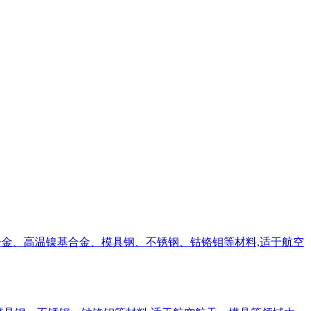
合金,铝合金、高温镍基合金、模具钢、不锈钢、钴铬钼等材料,适于航空