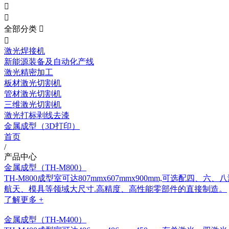


全部分类


激光焊接机
新能源装备及自动化产线
激光精密加工
板材激光切割机
管材激光切割机
三维激光切割机
激光打标剥线去漆
金属成型（3D打印）
首页
/
产品中心
金属成型（TH-M800）
TH-M800成型室可达807mmx607mmx900mm,可选
航天、模具等领域大尺寸.高精度、高性能零部件的直接制造。
了解更多 +
金属成型（TH-M400）