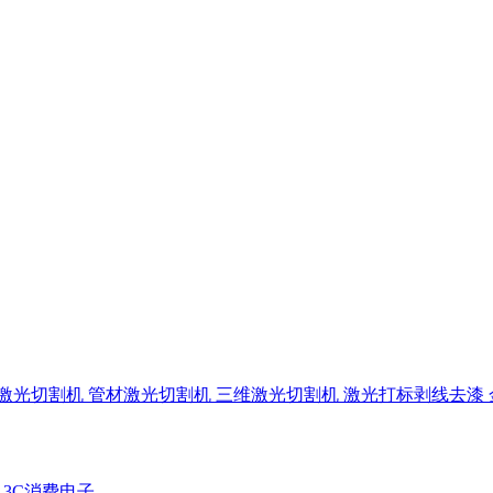
激光切割机
管材激光切割机
三维激光切割机
激光打标剥线去漆
区
3C消费电子