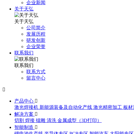
企业新闻
关于天弘
关于天弘
公司简介
发展历程
研发创新
企业荣誉
联系我们
联系我们
联系方式
留言中心

产品中心

激光焊接机
新能源装备及自动化产线
激光精密加工
板材
解决方案

切割
焊接
镭雕
清洗
金属成型（3D打印）
智能制造

锂电池生产线
半导体专区
PCB专区
智能汽车
太阳能专