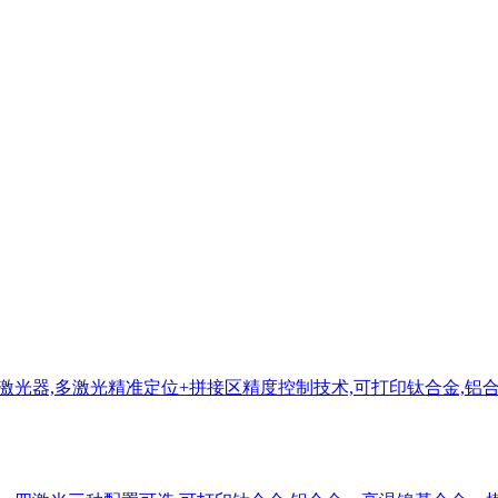
配四、六、八激光器,多激光精准定位+拼接区精度控制技术,可打印钛