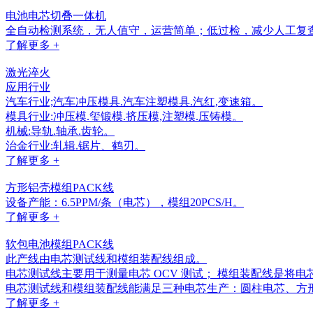
电池电芯切叠一体机
全自动检测系统，无人值守，运营简单；低过检，减少人工复
了解更多 +
激光淬火
应用行业
汽车行业;汽车冲压模具.汽车注塑模具.汽红,变速箱。
模具行业:冲压模.玺锻模.挤压模,注塑模.压铸模。
机械:导轨.轴承.齿轮。
治金行业:轧辑.锯片、鹤刃。
了解更多 +
方形铝壳模组PACK线
设备产能：6.5PPM/条（电芯），模组20PCS/H。
了解更多 +
软包电池模组PACK线
此产线由电芯测试线和模组装配线组成。
电芯测试线主要用于测量电芯 OCV 测试； 模组装配线是将
电芯测试线和模组装配线能满足三种电芯生产：圆柱电芯、方
了解更多 +