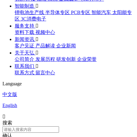
智能制造

锂电池生产线
半导体专区
PCB专区
智能汽车
太阳能专
区
3C消费电子
服务支持

资料下载
视频中心
新闻资讯

客户见证
产品解读
企业新闻
关于天弘

公司简介
发展历程
研发创新
企业荣誉
联系我们

联系方式
留言中心
Language
中文版
English

搜索
确认