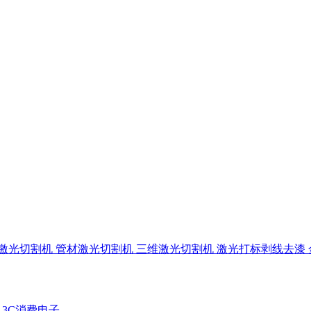
激光切割机
管材激光切割机
三维激光切割机
激光打标剥线去漆
区
3C消费电子