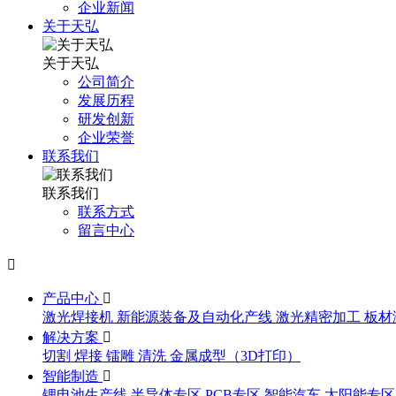
企业新闻
关于天弘
关于天弘
公司简介
发展历程
研发创新
企业荣誉
联系我们
联系我们
联系方式
留言中心

产品中心

激光焊接机
新能源装备及自动化产线
激光精密加工
板材
解决方案

切割
焊接
镭雕
清洗
金属成型（3D打印）
智能制造

锂电池生产线
半导体专区
PCB专区
智能汽车
太阳能专