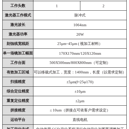
工作头数
1
2
激光器工作模式
脉冲式
激光波长
1064nm
激光器功率
20W
刻蚀线宽线距
25μm~45μm ( 视加工材料）
单一场镜加工幅面
170X170mm/120X120mm
工作台面
500X500mm/800X800mm（可定制）
有效加工区域
可以移栽式加工，宽度：1400mm，长度（以需求定制）
扫描精度
±5μm(f=25φ170)
综合定位精度
±10μm
重复定位精度
±2μm
拼接精度
≤ 10um（拼接点可依客户需求设定）
运动平台
直线电机