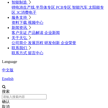
智能制造

锂电池生产线
半导体专区
PCB专区
智能汽车
太阳能专
区
3C消费电子
服务支持

资料下载
视频中心
新闻资讯

客户见证
产品解读
企业新闻
关于天弘

公司简介
发展历程
研发创新
企业荣誉
联系我们

联系方式
留言中心
Language
中文版
English

搜索
确认
取消