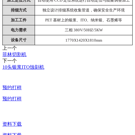
加工定位方式
自动使用 CCD 定位系统进行自动定位与图案调整加工
排烟方式
独立设计排烟系统收集管道，确保安全生产环境
加工工件
PET 基材上的银浆、ITO、纳米银、石墨烯等
电力需求
三相 380V/50HZ/5KW
设备尺寸
1770X1420X1810mm
上一个
菲林切割机
下一个
10头银浆ITO蚀刻机
预约打样
预约打样
资料下载