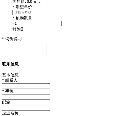
零售价:
0.0
元
元
期望单价
*
预购数量
*
-
+
移除

*
询价说明
联系信息
基本信息
*
联系人
*
手机
邮箱
企业名称