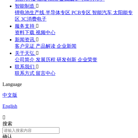
智能制造

锂电池生产线
半导体专区
PCB专区
智能汽车
太阳能专
区
3C消费电子
服务支持

资料下载
视频中心
新闻资讯

客户见证
产品解读
企业新闻
关于天弘

公司简介
发展历程
研发创新
企业荣誉
联系我们

联系方式
留言中心
Language
中文版
English

搜索
确认