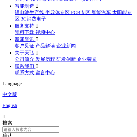
智能制造

锂电池生产线
半导体专区
PCB专区
智能汽车
太阳能专
区
3C消费电子
服务支持

资料下载
视频中心
新闻资讯

客户见证
产品解读
企业新闻
关于天弘

公司简介
发展历程
研发创新
企业荣誉
联系我们

联系方式
留言中心
Language
中文版
English

搜索
确认