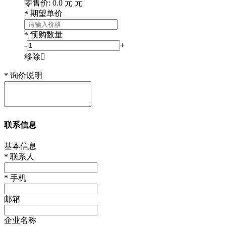
零售价:
0.0
元
元
期望单价
*
预购数量
*
-
+
移除

*
询价说明
联系信息
基本信息
*
联系人
*
手机
邮箱
企业名称